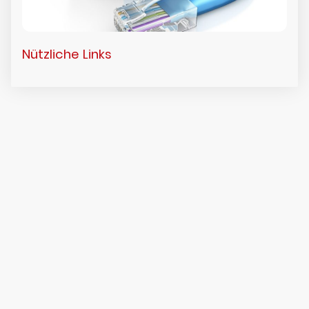
Nützliche Links
Grundschule Langenzenn
Klaushofer Weg 2
90579 Langenzenn
Tel:
09101 | 703 830
Fax:
09101 | 703 907
E-Mail:
verwaltung@grundschule-langenzenn.de
Der Unterricht beginnt an unserer Schule um 7.55 Uhr.
Erreichbarkeit: Mo
: 7.30 Uhr bis 13.30 Uhr;
Di
: 7.30 Uhr bis 15.30
Uhr;
Mi
: 7.30 Uhr bis 13.00 Uhr;
Do
: 7.30 Uhr bis 12.00 Uhr;
Fr
: 7.30
Uhr bis 11.30 Uhr
©Copyright. Alle Rechte vorbehalten.