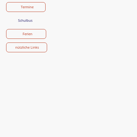
Termine
Schulbus
Ferien
nützliche Links
Grundschule Langenzenn
Klaushofer Weg 2
90579 Langenzenn
Tel:
09101 | 703 830
Fax:
09101 | 703 907
E-Mail:
verwaltung@grundschule-langenzenn.de
Der Unterricht beginnt an unserer Schule um 7.55 Uhr.
Erreichbarkeit: Mo
: 7.30 Uhr bis 13.30 Uhr;
Di
: 7.30 Uhr bis 15.30
Uhr;
Mi
: 7.30 Uhr bis 13.00 Uhr;
Do
: 7.30 Uhr bis 12.00 Uhr;
Fr
: 7.30